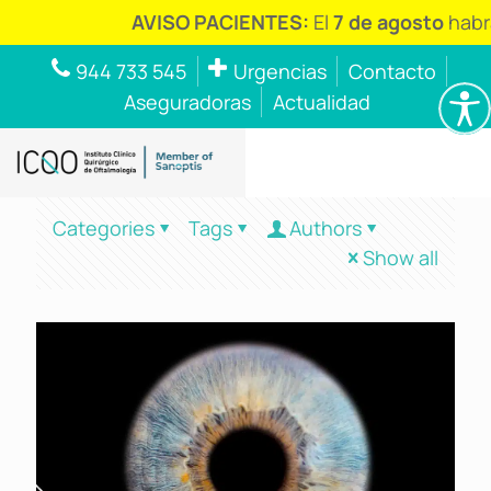
AVISO PACIENTES:
El
7 de agosto
habr
944 733 545
Urgencias
Contacto
Aseguradoras
Actualidad
Categories
Tags
Authors
Show all