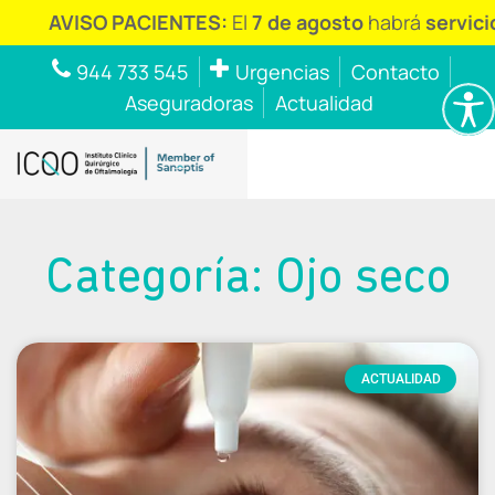
ISO PACIENTES:
El
7 de agosto
habrá
servicio de ur
944 733 545
Urgencias
Contacto
Aseguradoras
Actualidad
Categoría: Ojo seco
ACTUALIDAD