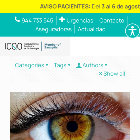
AVISO PACIENTES:
Del
3 al 6 de agost
944 733 545
Urgencias
Contacto
Aseguradoras
Actualidad
Categories
Tags
Authors
Show all