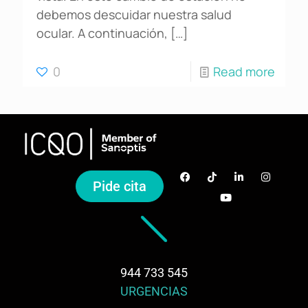
debemos descuidar nuestra salud
ocular. A continuación,
[…]
0
Read more
Pide cita
944 733 545
URGENCIAS