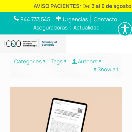
AVISO PACIENTES:
Del
3 al 6 de agosto
944 733 545
Urgencias
Contacto
Aseguradoras
Actualidad
Categories
Tags
Authors
Show all