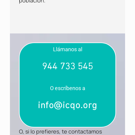
población.
Llámanos al
944 733 545
O escríbenos a
info@icqo.org
O, si lo prefieres, te contactamos