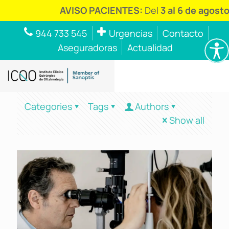
AVISO PACIENTES:
Del
3 al 6 de agosto
944 733 545
Urgencias
Contacto
Aseguradoras
Actualidad
Categories
Tags
Authors
Show all