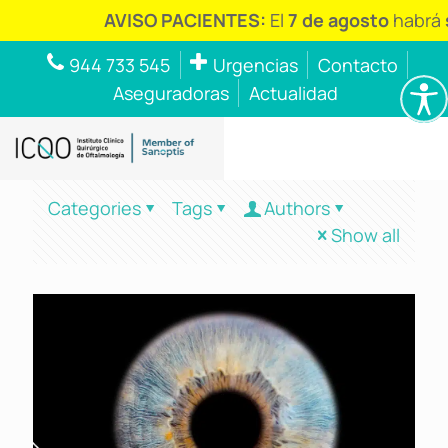
AVISO PACIENTES:
El
7 de agosto
habrá
s
944 733 545
Urgencias
Contacto
Aseguradoras
Actualidad
Categories
Tags
Authors
Show all