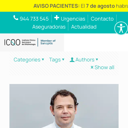
AVISO PACIENTES:
El
7 de agosto
habr
944 733 545
Urgencias
Contacto
Aseguradoras
Actualidad
Categories
Tags
Authors
Show all