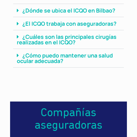
¿Dónde se ubica el ICQO en Bilbao?
¿El ICQO trabaja con aseguradoras?
¿Cuáles son las principales cirugías
realizadas en el ICQO?
¿Cómo puedo mantener una salud
ocular adecuada?
Compañías
aseguradoras