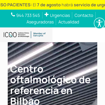
NTES:
El
7 de agosto
habrá
servicio de urgencias
de
944 733 545
Urgencias
Contacto
Aseguradoras
Actualidad
Centro
oftalmológico de
referencia en
Bilbao