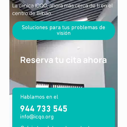
La clínica ICQO, ahora más cerca de ti en el
centro de Bilbao.
Soluciones para tus problemas de
visión
Reserva tu cita ahora
Hablamos en el
944 733 545
info@icqo.org