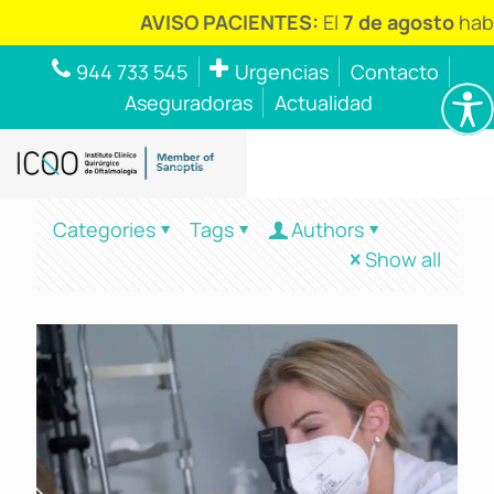
AVISO PACIENTES:
El
7 de agosto
habr
944 733 545
Urgencias
Contacto
Aseguradoras
Actualidad
Categories
Tags
Authors
Show all