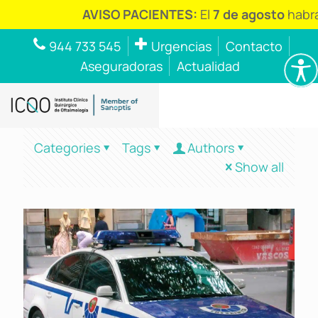
AVISO PACIENTES:
El
7 de agosto
habrá
944 733 545
Urgencias
Contacto
Aseguradoras
Actualidad
Categories
Tags
Authors
Show all