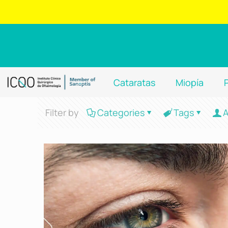
Cataratas
Miopía
Filter by
Categories
Tags
A