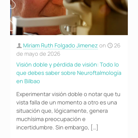
Miriam Ruth Folgado Jimenez
on
26
de mayo de 2026
Visión doble y pérdida de visión: Todo lo
que debes saber sobre Neuroftalmología
en Bilbao
Experimentar visión doble o notar que tu
vista falla de un momento a otro es una
situación que, lógicamente, genera
muchísima preocupación e
incertidumbre. Sin embargo,
[…]