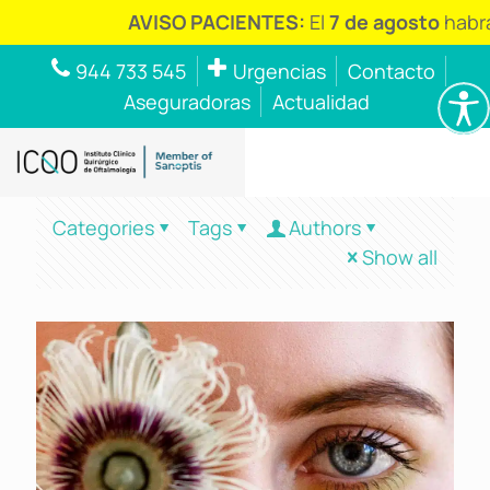
AVISO PACIENTES:
El
7 de agosto
habrá
944 733 545
Urgencias
Contacto
Aseguradoras
Actualidad
Categories
Tags
Authors
Show all