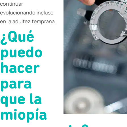
continuar
evolucionando incluso
en la adultez temprana.
¿Qué
puedo
hacer
para
que la
miopía