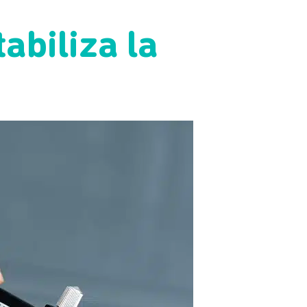
.
abiliza la