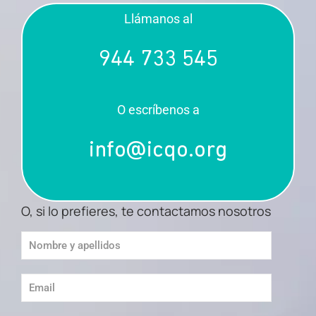
Llámanos al
944 733 545
O escríbenos a
info@icqo.org
O, si lo prefieres, te contactamos nosotros