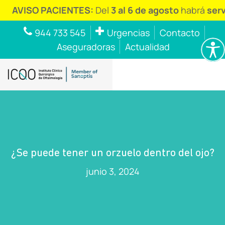
O PACIENTES:
Del
3 al 6 de agosto
habrá
servicio de
944 733 545
Urgencias
Contacto
Aseguradoras
Actualidad
¿Se puede tener un orzuelo dentro del ojo?
junio 3, 2024