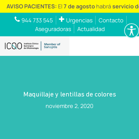
SO PACIENTES:
El
7 de agosto
habrá
servicio de urge
944 733 545
Urgencias
Contacto
Aseguradoras
Actualidad
Maquillaje y lentillas de colores
noviembre 2, 2020