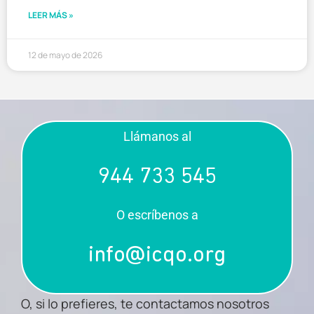
LEER MÁS »
12 de mayo de 2026
Llámanos al
944 733 545
O escríbenos a
info@icqo.org
O, si lo prefieres, te contactamos nosotros