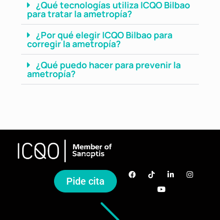
¿Qué tecnologías utiliza ICQO Bilbao
para tratar la ametropía?
¿Por qué elegir ICQO Bilbao para
corregir la ametropía?
¿Qué puedo hacer para prevenir la
ametropía?
Pide cita