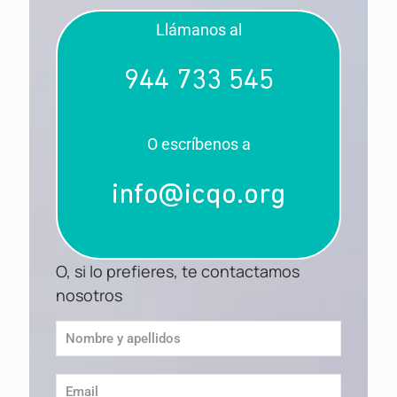
Llámanos al
944 733 545
O escríbenos a
info@icqo.org
O, si lo prefieres, te contactamos
nosotros