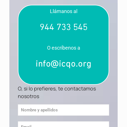
Llámanos al
944 733 545
O escríbenos a
info@icqo.org
O, si lo prefieres, te contactamos
nosotros