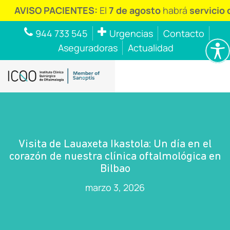
SO PACIENTES:
El
7 de agosto
habrá
servicio de urg
944 733 545
Urgencias
Contacto
Aseguradoras
Actualidad
Visita de Lauaxeta Ikastola: Un día en el
corazón de nuestra clínica oftalmológica en
Bilbao
marzo 3, 2026