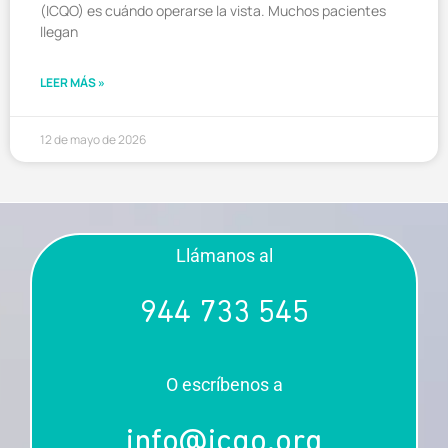
(ICQO) es cuándo operarse la vista. Muchos pacientes
llegan
LEER MÁS »
12 de mayo de 2026
Llámanos al
944 733 545
O escríbenos a
info@icqo.org