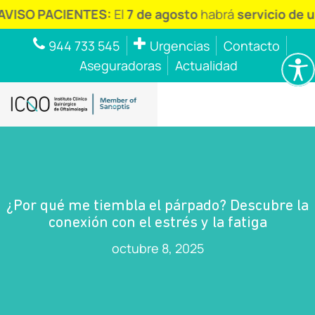
ACIENTES:
El
7 de agosto
habrá
servicio de urgencia
944 733 545
Urgencias
Contacto
Aseguradoras
Actualidad
¿Por qué me tiembla el párpado? Descubre la
conexión con el estrés y la fatiga
octubre 8, 2025