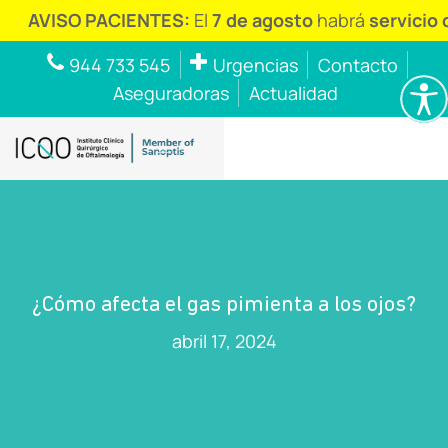
SO PACIENTES:
El
7 de agosto
habrá
servicio de urge
944 733 545
Urgencias
Contacto
Aseguradoras
Actualidad
¿Cómo afecta el gas pimienta a los ojos?
abril 17, 2024