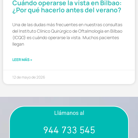
Cuándo operarse la vista en Bilbao:
¿Por qué hacerlo antes del verano?
Una de las dudas más frecuentes en nuestras consultas
del Instituto Clínico Quirúrgico de Oftalmología en Bilbao
(ICQO) es cuándo operarse la vista. Muchos pacientes
llegan
LEER MÁS »
12 de mayo de 2026
Llámanos al
944 733 545