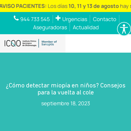
PACIENTES:
Los días
10, 11 y 13 de agosto
hay
servici
944 733 545
Urgencias
Contacto
Aseguradoras
Actualidad
¿Cómo detectar miopía en niños? Consejos
para la vuelta al cole
septiembre 18, 2023