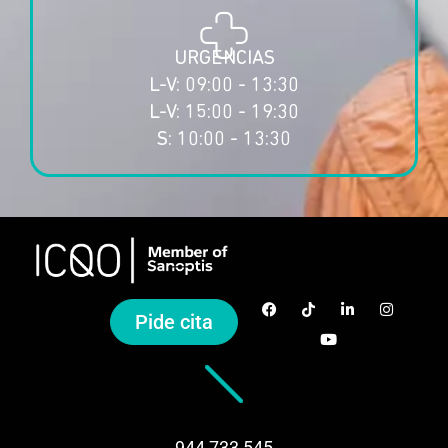
URGENCIAS
L-V: 09:00 - 13:30
L-V: 15:00 - 19:30
S: 10:00 - 13:30
Pide cita
944 733 545