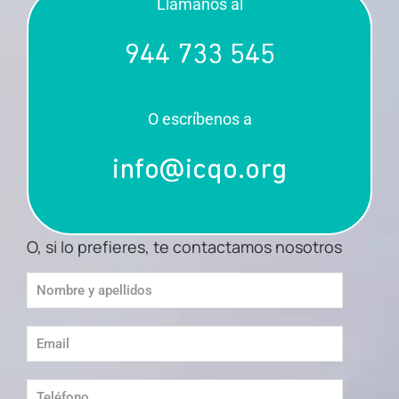
Llámanos al
944 733 545
O escríbenos a
info@icqo.org
O, si lo prefieres, te contactamos nosotros