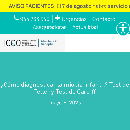
ISO PACIENTES:
El
7 de agosto
habrá
servicio de urg
944 733 545
Urgencias
Contacto
Aseguradoras
Actualidad
¿Cómo diagnosticar la miopía infantil? Test de
Teller y Test de Cardiff
mayo 8, 2023