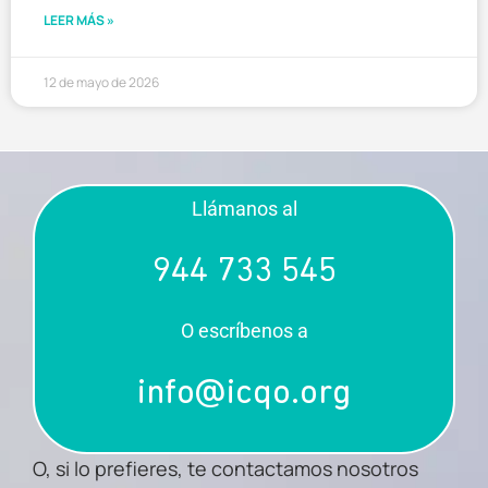
LEER MÁS »
12 de mayo de 2026
Llámanos al
944 733 545
O escríbenos a
info@icqo.org
O, si lo prefieres, te contactamos nosotros