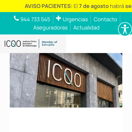
AVISO PACIENTES:
El
7 de agosto
habrá
serv
944 733 545
Urgencias
Contacto
Aseguradoras
Actualidad