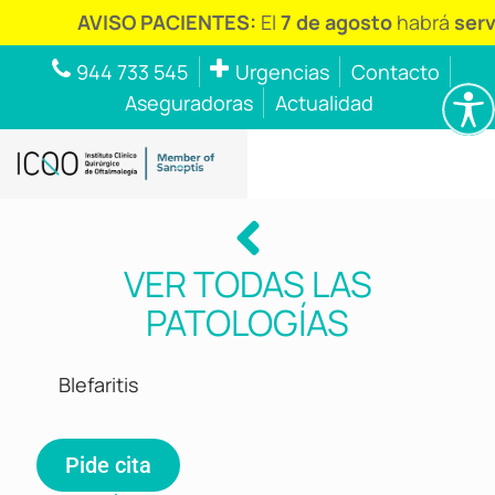
AVISO PACIENTES:
El
7 de agosto
habrá
servici
944 733 545
Urgencias
Contacto
Aseguradoras
Actualidad
VER TODAS LAS
PATOLOGÍAS
Blefaritis
Pide cita