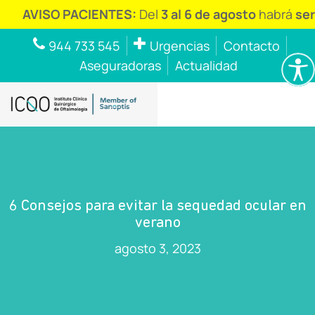
ISO PACIENTES:
Del
3 al 6 de agosto
habrá
servicio 
944 733 545
Urgencias
Contacto
Aseguradoras
Actualidad
6 Consejos para evitar la sequedad ocular en
verano
agosto 3, 2023