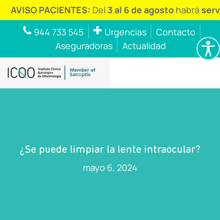
ISO PACIENTES:
Del
3 al 6 de agosto
habrá
servicio 
944 733 545
Urgencias
Contacto
Aseguradoras
Actualidad
¿Se puede limpiar la lente intraocular?
mayo 6, 2024