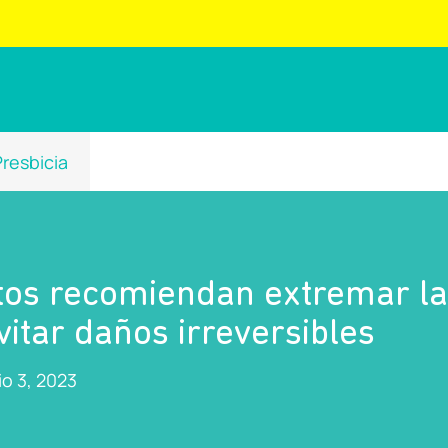
Presbicia
rtos recomiendan extremar la
itar daños irreversibles
lio 3, 2023