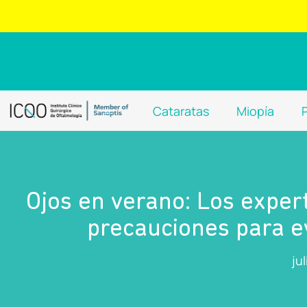
Cataratas
Miopía
Ojos en verano: Los expe
precauciones para ev
ju