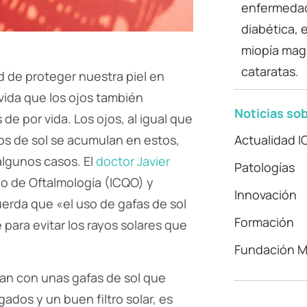
enfermedade
diabética, 
miopía magn
cataratas.
 de proteger nuestra piel en
lvida que los ojos también
Noticias sob
de por vida. Los ojos, al igual que
yos de sol se acumulan en estos,
Actualidad 
algunos casos. El
doctor Javier
Patologías
gico de Oftalmología (ICQO) y
Innovación
uerda que «el uso de gafas de sol
Formación
 para evitar los rayos solares que
Fundación Mi
zan con unas gafas de sol que
gados y un buen filtro solar, es