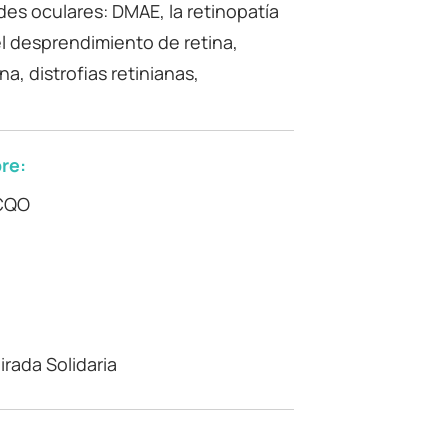
s oculares: DMAE, la retinopatía
el desprendimiento de retina,
a, distrofias retinianas,
re:
ICQO
rada Solidaria