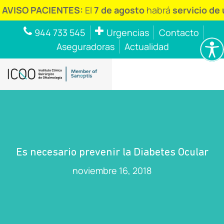
O PACIENTES:
El
7 de agosto
habrá
servicio de urgen
944 733 545
Urgencias
Contacto
Aseguradoras
Actualidad
Es necesario prevenir la Diabetes Ocular
noviembre 16, 2018